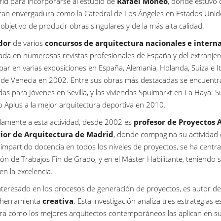
id para incorporarse al estudio de
Rafael Moneo
, donde estuvo 
ran envergadura como la Catedral de Los Ángeles en Estados Unid
 objetivo de producir obras singulares y de la más alta calidad.
dor
de varios
concursos de arquitectura nacionales e intern
ada en numerosas revistas profesionales de España y del extranjer
ipar en varias exposiciones en España, Alemania, Holanda, Suiza e I
 de Venecia en 2002. Entre sus obras más destacadas se encuentr
das para Jóvenes en Sevilla, y las viviendas Spuimarkt en La Haya. S
 Aplus a la mejor arquitectura deportiva en 2010.
lamente a esta actividad, desde 2002 es
profesor de Proyectos A
ior de Arquitectura de Madrid
, donde compagina su actividad 
impartido docencia en todos los niveles de proyectos, se ha centra
ión de Trabajos Fin de Grado, y en el Máster Habilitante, teniend
en la excelencia.
teresado en los procesos de generación de proyectos, es autor de
herramienta
creativa
. Esta investigación analiza tres estrategias
a cómo los mejores arquitectos contemporáneos las aplican en su 