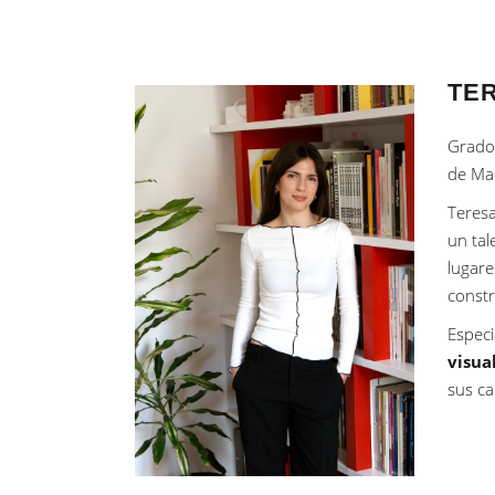
TE
Grado 
de Ma
Teresa
un tal
lugare
constr
Especi
visua
sus ca