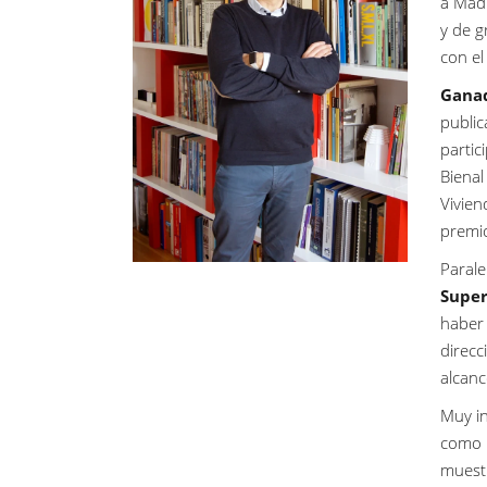
a Madr
y de g
con el
Gana
public
partic
Bienal
Vivien
premio
Parale
Super
haber 
direcc
alcanc
Muy in
como 
muestr