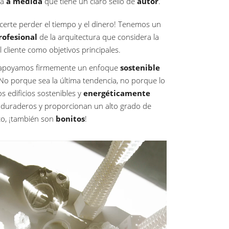
ra
a medida
que tiene un claro sello de
autor
.
certe perder el tiempo y el dinero! Tenemos un
rofesional
de la arquitectura que considera la
el cliente como objetivos principales.
o apoyamos firmemente un enfoque
sostenible
 No porque sea la última tendencia, no porque lo
s edificios sostenibles y
energéticamente
 duraderos y proporcionan un alto grado de
to, ¡también son
bonitos
!