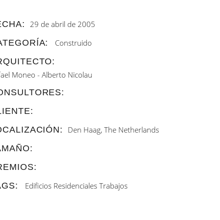
ECHA:
29 de abril de 2005
ATEGORÍA:
Construido
RQUITECTO:
fael Moneo - Alberto Nicolau
ONSULTORES:
LIENTE:
OCALIZACIÓN:
Den Haag, The Netherlands
AMAÑO:
REMIOS:
AGS:
Edificios Residenciales
Trabajos