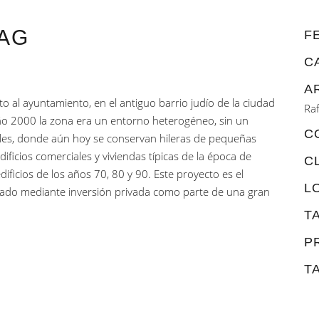
AG
F
C
A
nto al ayuntamiento, en el antiguo barrio judío de la ciudad
Ra
ño 2000 la zona era un entorno heterogéneo, sin un
C
ales, donde aún hoy se conservan hileras de pequeñas
dificios comerciales y viviendas típicas de la época de
C
ficios de los años 70, 80 y 90. Este proyecto es el
L
ivado mediante inversión privada como parte de una gran
T
P
T