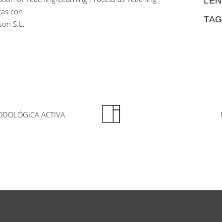
LEN
cas con
TAG
son S.L.
ODOLÓGICA ACTIVA