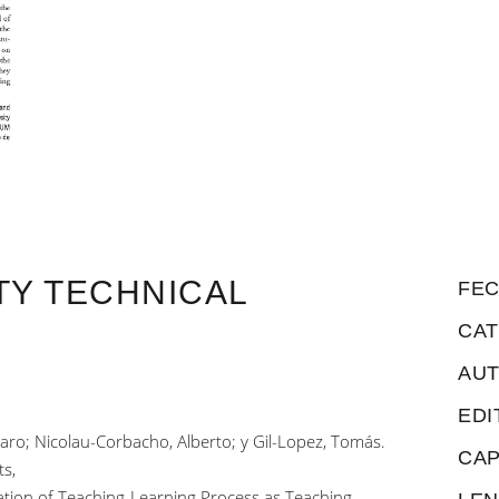
ITY TECHNICAL
FEC
CAT
AUT
EDI
ro; Nicolau-Corbacho, Alberto; y Gil-Lopez, Tomás.
CAP
ts,
uation of Teaching-Learning Process as Teaching