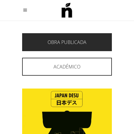
OBRA PUBLICADA
ACADÉMICO
JAPAN DESU | CATÁLOGO